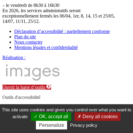
– le vendredi de 8h30 à 16h30
En 2026, les services administratifs seront
exceptionnellement fermés les 06/04, 1er, 8, 14, 15 et 25/05,
14/07, 11/11, 25/12.
Déclaration d’accessibilité : partiellement conforme
Plan du site
Nous contacter
Mentions légales et confidentialité
Réalisation :
Ouvrir la barre d’outils
Outils d'accessibilité
Augmenter la taille de police
This site uses cookies and gives you control over what you want to
Diminuer la taille de police
activate
OK, accept all
Deny all cookies
Contraste élevé
Personalize
Privacy policy
Réinitialiser