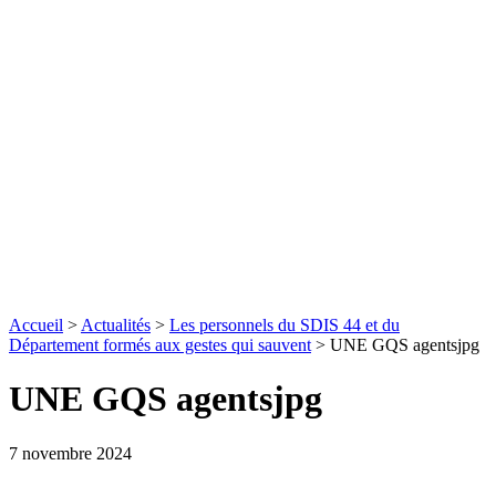
Accueil
>
Actualités
>
Les personnels du SDIS 44 et du
Département formés aux gestes qui sauvent
>
UNE GQS agentsjpg
UNE GQS agentsjpg
7 novembre 2024