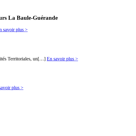
cours La Baule-Guérande
n savoir plus >
ités Territoriales, un[…]
En savoir plus >
avoir plus >