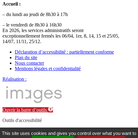
Accueil :
– du lundi au jeudi de 8h30 à 17h
– le vendredi de 8h30 à 16h30
En 2026, les services administratifs seront
exceptionnellement fermés les 06/04, 1er, 8, 14, 15 et 25/05,
14/07, 11/11, 25/12.
Déclaration d’accessibilité : partiellement conforme
Plan du site
Nous contacter
Mentions légales et confidentialité
Réalisation :
Ouvrir la barre d’outils
Outils d'accessibilité
Augmenter la taille de police
This site uses cookies and gives you control over what you want to
Diminuer la taille de police